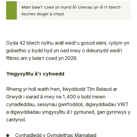
Mam bele’r coed yn mynd â’i chenau yn ôl i’r blwch
Pine marten mother
lloches diogel a chlyd.
moving kit into a pine marten
den box
Gyda 42 blwch nythu arall wedi'u gosod eleni, rydym yn
gobeithio y bydd hyd yn oed mwy o ddeunydd wedi’i
ffilmio am y bele’r coed yn 2026.
Ymgysylltu â'r cyhoedd
Rhwng yr holl waith hwn, llwyddodd Tîm Belaod ar
Grwydr i siarad â mwy na 1,400 o bobl mewn
cynadleddau, sesiynau gwirfoddoli, digwyddiadau VWT
a digwyddiadau ymgysylltu â'r gymuned, gan gynnwys y
canlynol.
Cynhadledd y Gymdeithas Mamaliaid