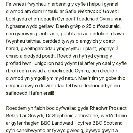
Fe wnes i fwynhau'n arbennig y cyfle i helpu i gynnal
diwrnod am ddim i’r teulu ar Safle
Wentwood Haven
i
bobl gyda chefnogaeth Cyngor Ffoaduriaid Cymru yng
Nghasnewydd gerllaw. Daeth grŵp o 25 o ffoaduriaid,
gan gynnwys plant ifanc, pobl ifanc ac oedolion, draw i
fwynhau teithiau cerdded tywys o amgylch y coetir
hardd, gweithgareddau ymgysylltu i'r plant, ynghyd â
chinio a diodydd poeth. Roedd yn hyfryd cynnig y
profiad hwn i unigolion nad ydynt fel arfer yn cael y cyfle
i brofi cefn gwlad a choetiroedd Cymru, ac i dreulio'r
diwrnod yn ymgolli ym myd natur. Mae'r tîm yn gobeithio
darparu mwy o ddiwrnodau fel hyn i deuluoedd yn ein
safleoedd Hafan eraill!
Roeddem yn falch bod cyfweliad gyda Rheolwr Prosiect
Belaod ar Grwydr, Dr Stephanie Johnstone, wedi'i ffilmio
ar gyfer rhaglen BBC Landward - cyfres BBC Scotland
sy'n canolbwyntio ar fywyd gwledig, bywyd gwyllt a