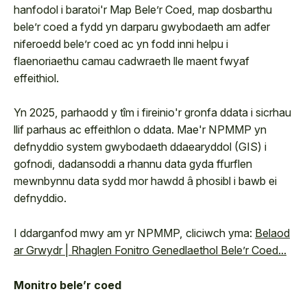
hanfodol i baratoi'r Map Bele’r Coed, map dosbarthu
bele’r coed a fydd yn darparu gwybodaeth am adfer
niferoedd bele’r coed ac yn fodd inni helpu i
flaenoriaethu camau cadwraeth lle maent fwyaf
effeithiol.
Yn 2025, parhaodd y tîm i fireinio'r gronfa ddata i sicrhau
llif parhaus ac effeithlon o ddata. Mae'r NPMMP yn
defnyddio system gwybodaeth ddaearyddol (GIS) i
gofnodi, dadansoddi a rhannu data gyda ffurflen
mewnbynnu data sydd mor hawdd â phosibl i bawb ei
defnyddio.
I ddarganfod mwy am yr NPMMP, cliciwch yma:
Belaod
ar Grwydr | Rhaglen Fonitro Genedlaethol Bele’r Coed...
Monitro bele’r coed