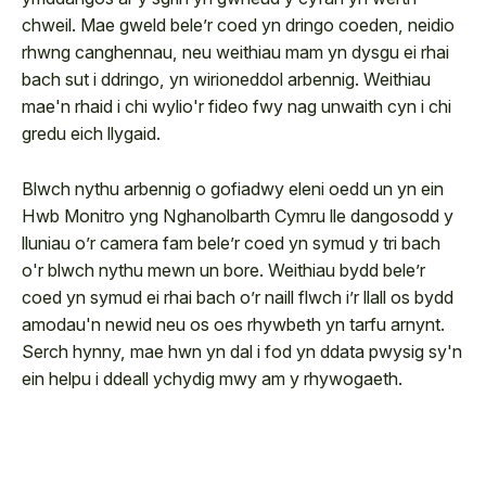
chweil. Mae gweld bele’r coed yn dringo coeden, neidio
rhwng canghennau, neu weithiau mam yn dysgu ei rhai
bach sut i ddringo, yn wirioneddol arbennig. Weithiau
mae'n rhaid i chi wylio'r fideo fwy nag unwaith cyn i chi
gredu eich llygaid.
Blwch nythu arbennig o gofiadwy eleni oedd un yn ein
Hwb Monitro yng Nghanolbarth Cymru lle dangosodd y
lluniau o’r camera fam bele’r coed yn symud y tri bach
o'r blwch nythu mewn un bore. Weithiau bydd bele’r
coed yn symud ei rhai bach o’r naill flwch i’r llall os bydd
amodau'n newid neu os oes rhywbeth yn tarfu arnynt.
Serch hynny, mae hwn yn dal i fod yn ddata pwysig sy'n
ein helpu i ddeall ychydig mwy am y rhywogaeth.
0:00