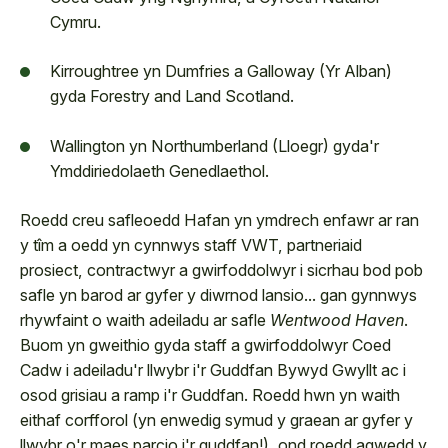
Cymru.
Kirroughtree yn Dumfries a Galloway (Yr Alban)
gyda Forestry and Land Scotland.
Wallington yn Northumberland (Lloegr) gyda'r
Ymddiriedolaeth Genedlaethol.
Roedd creu safleoedd Hafan yn ymdrech enfawr ar ran
y tîm a oedd yn cynnwys staff VWT, partneriaid
prosiect, contractwyr a gwirfoddolwyr i sicrhau bod pob
safle yn barod ar gyfer y diwrnod lansio... gan gynnwys
rhywfaint o waith adeiladu ar safle
Wentwood Haven
.
Buom yn gweithio gyda staff a gwirfoddolwyr Coed
Cadw i adeiladu'r llwybr i'r Guddfan Bywyd Gwyllt ac i
osod grisiau a ramp i'r Guddfan. Roedd hwn yn waith
eithaf corfforol (yn enwedig symud y graean ar gyfer y
llwybr o'r maes parcio i'r guddfan!), ond roedd agwedd y