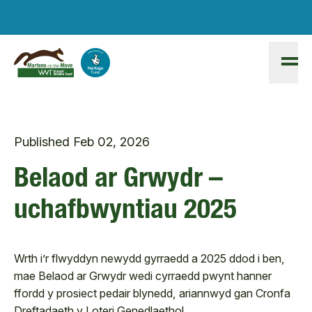
Skip to main content
Published
Feb 02, 2026
Belaod ar Grwydr –
uchafbwyntiau 2025
Wrth i’r flwyddyn newydd gyrraedd a 2025 ddod i ben,
mae Belaod ar Grwydr wedi cyrraedd pwynt hanner
ffordd y prosiect pedair blynedd, ariannwyd gan Cronfa
Dreftadaeth y Loteri Genedlaethol..