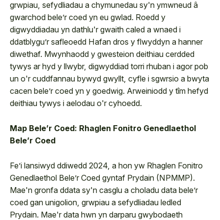
grwpiau, sefydliadau a chymunedau sy'n ymwneud â
gwarchod bele’r coed yn eu gwlad. Roedd y
digwyddiadau yn dathlu'r gwaith caled a wnaed i
ddatblygu’r safleoedd Hafan dros y flwyddyn a hanner
diwethaf. Mwynhaodd y gwesteion deithiau cerdded
tywys ar hyd y llwybr, digwyddiad torri rhuban i agor pob
un o'r cuddfannau bywyd gwyllt, cyfle i sgwrsio a bwyta
cacen bele’r coed yn y goedwig. Arweiniodd y tîm hefyd
deithiau tywys i aelodau o'r cyhoedd.
Map Bele’r Coed: Rhaglen Fonitro Genedlaethol
Bele’r Coed
Fe’i lansiwyd ddiwedd 2024, a hon yw Rhaglen Fonitro
Genedlaethol Bele’r Coed gyntaf Prydain (NPMMP).
Mae'n gronfa ddata sy'n casglu a choladu data bele’r
coed gan unigolion, grwpiau a sefydliadau ledled
Prydain. Mae'r data hwn yn darparu gwybodaeth