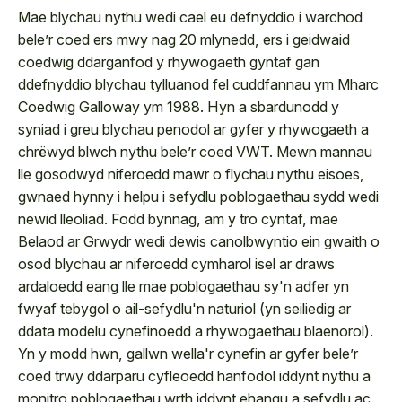
Mae blychau nythu wedi cael eu defnyddio i warchod
bele’r coed ers mwy nag 20 mlynedd, ers i geidwaid
coedwig ddarganfod y rhywogaeth gyntaf gan
ddefnyddio blychau tylluanod fel cuddfannau ym Mharc
Coedwig Galloway ym 1988. Hyn a sbardunodd y
syniad i greu blychau penodol ar gyfer y rhywogaeth a
chrëwyd blwch nythu bele’r coed VWT. Mewn mannau
lle gosodwyd niferoedd mawr o flychau nythu eisoes,
gwnaed hynny i helpu i sefydlu poblogaethau sydd wedi
newid lleoliad. Fodd bynnag, am y tro cyntaf, mae
Belaod ar Grwydr wedi dewis canolbwyntio ein gwaith o
osod blychau ar niferoedd cymharol isel ar draws
ardaloedd eang lle mae poblogaethau sy'n adfer yn
fwyaf tebygol o ail-sefydlu'n naturiol (yn seiliedig ar
ddata modelu cynefinoedd a rhywogaethau blaenorol).
Yn y modd hwn, gallwn wella'r cynefin ar gyfer bele’r
coed trwy ddarparu cyfleoedd hanfodol iddynt nythu a
monitro poblogaethau wrth iddynt ehangu a sefydlu ac