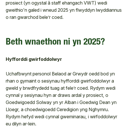
prosiect (yn ogystal â staff ehangach VWT) wedi
gweithio'n galed i wneud 2025 yn flwyddyn lwyddiannus
o ran gwarchod bele’r coed.
Beth wnaethon ni yn 2025?
Hyfforddi gwirfoddolwyr
Uchafbwynt personol Belaod ar Grwydr oedd bod yn
rhan o gymaint o sesiynau hyfforddi gwirfoddolwyr a
gweld y brwdfrydedd tuag at fele’r coed. Rydym wedi
cynnal y sesiynau hyn ar draws ardal y prosiect, o
Goedwigoedd Solway yn yr Alban i Goedwig Dean yn
Lloegr, a choedwigoedd Ceredigion yng Nghymru.
Rydym hefyd wedi cynnal gweminarau, i wirfoddolwyr
eu dilyn ar-lein.