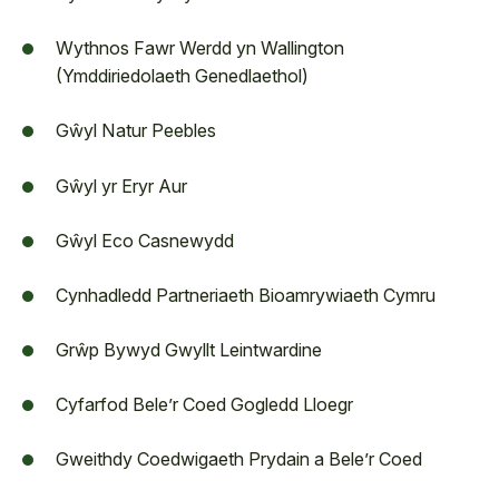
Wythnos Fawr Werdd yn Wallington
(Ymddiriedolaeth Genedlaethol)
Gŵyl Natur Peebles
Gŵyl yr Eryr Aur
Gŵyl Eco Casnewydd
Cynhadledd Partneriaeth Bioamrywiaeth Cymru
Grŵp Bywyd Gwyllt Leintwardine
Cyfarfod Bele’r Coed Gogledd Lloegr
Gweithdy Coedwigaeth Prydain a Bele’r Coed