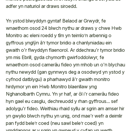
adfer yn naturiol ar draws siroedd.
Yn ystod blwyddyn gyntaf Belaod ar Grwydr, fe
wnaethom osod 24 blwch nythu ar draws y chwe Hwb
Monitro ac eleni roedd y tîm yn teimlo’n arbennig o
gyffrous ynglŷn â’r tymor bridio a chanlyniadau ein
gwaith o'r flwyddyn flaenorol. Ar ddechrau'r tymor bridio
ym mis Ebrill, gyda chymorth gwirfoddolwyr, fe
wnaethom osod camerâu fideo ym mhob un o'n blychau
nythu newydd (gan gynnwys deg a osodwyd yn ystod y
cyfnod datblygu) a pharhawyd â'r gwaith monitro
hirdymor yn ein Hwb Monitro blaenllaw yng
Nghanolbarth Cymru. Yn yr haf, ar ôl i'r camerâu fideo
hyn gael eu casglu, dechreuodd y rhan gyffrous... sef
adolygu'r fideo. Weithiau rhaid syllu ar sgrin am amser hir
yn gwylio blwch nythu yn unig, ond mae'r wefr a deimlir
pan fydd bele’r coed (neu sawl bele’r coed) yn
ymddangos ar y sgrin yn gwneud y cyfan yn werth