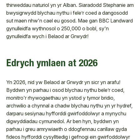
thirweddau naturiol yn yr Alban. Siaradodd Stephanie am
bwysigrwydd blychau nythu i fele’r coed a dangosodd
sut maen nhw'n cael eu gosod. Mae gan BBC Landward
gynulleidfa wythnosol o 250,000 o bobl, sy'n
gynulleidfa wych i Belaod ar Grwydr!
Edrych ymlaen at 2026
Yn 2026, nid yw Belaod ar Grwydr yn sicr yn arafu!
Byddwn yn parhau i osod blychau nythu bele’r coed,
monitro'r rhywogaethau yn ystod y tymor bridio,
archwilio a chynnal a chadw blychau nythu yn yr hydref,
darparu sesiynau hyfforddi gwirfoddolwyr a mynychu
digwyddiadau cymunedol. Ar ben hyn, byddwn yn
parhau i greu amrywiaeth o ddogfennau canllaw gyda
fideos hyfforddi cysylltiedig i gefnogi ein gwirfoddolwyr