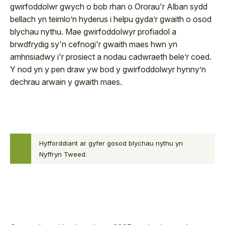
gwirfoddolwr gwych o bob rhan o Ororau'r Alban sydd
bellach yn teimlo’n hyderus i helpu gyda’r gwaith o osod
blychau nythu. Mae gwirfoddolwyr profiadol a
brwdfrydig sy'n cefnogi'r gwaith maes hwn yn
amhrisiadwy i'r prosiect a nodau cadwraeth bele’r coed.
Y nod yn y pen draw yw bod y gwirfoddolwyr hynny’n
dechrau arwain y gwaith maes.
Hyfforddiant ar gyfer gosod blychau nythu yn
Nyffryn Tweed.