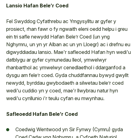
Lansio Hafan Bele’r Coed
Fel Swyddog Cyfathrebu ac Ymgysylltu ar gyfer y
prosiect, rhan fawr o fy ngwaith eleni oedd helpu i greu
ein tri safle newydd Hafan Bele’r Coed (un yng
Nghymru, un yn yr Alban ac un yn Lloegr) ac i drefnu eu
digwyddiadau lansio. Mae'r safleoedd Hafan hyn wedi'u
datblygu ar gyfer cymunedau lleol, ymwelwyr
rhanbarthol ac ymwelwyr cenedlaethol i ddarganfod a
dysgu am fele’r coed. Gyda chuddfannau bywyd gwyllt
newydd, byrddau gwybodaeth a silwetau bele’r coed
wedi'u cuddio yn y coed, mae'r llwybrau natur hyn
wedi'u cynllunio i'r teulu cyfan eu mwynhau.
Safleoedd Hafan Bele’r Coed
Coedwig Wentwood yn Sir Fynwy (Cymru) gyda
Coed Cadw yng Nghymru, a Cyfoeth Naturiol