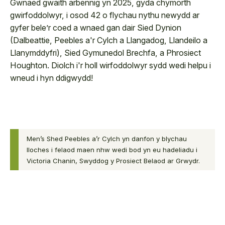
Gwnaed gwaith arbennig yn 2025, gyda chymorth
gwirfoddolwyr, i osod 42 o flychau nythu newydd ar
gyfer bele’r coed a wnaed gan dair Sied Dynion
(Dalbeattie, Peebles a'r Cylch a Llangadog, Llandeilo a
Llanymddyfri), Sied Gymunedol Brechfa, a Phrosiect
Houghton. Diolch i'r holl wirfoddolwyr sydd wedi helpu i
wneud i hyn ddigwydd!
Men’s Shed Peebles a’r Cylch yn danfon y blychau
lloches i felaod maen nhw wedi bod yn eu hadeliadu i
Victoria Chanin, Swyddog y Prosiect Belaod ar Grwydr.