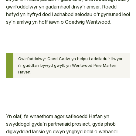
gwirfoddolwyr yn gadarnhaol drwy'r amser. Roedd
hefyd yn hyfryd dod i adnabod aelodau o'r gymuned leol
sy'n amlwg yn hoff iawn o Goedwig Wentwood.
Gwirfoddolwyr Coed Cadw yn helpu i adeiladu'r llwybr
i'r guddfan bywyd gwyllt yn Wentwood Pine Marten
Haven.
Yn olaf, fe wnaethom agor safleoedd Hafan yn
swyddogol gyda'n partneriaid prosiect, gyda phob
digwyddiad lansio yn dwyn ynghyd bobl o wahanol