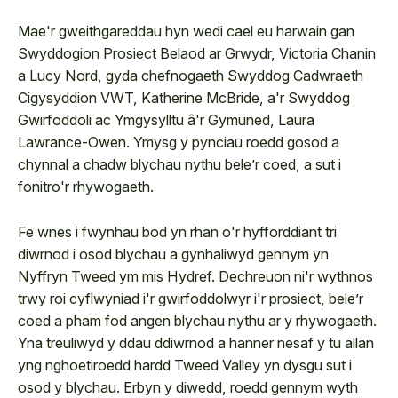
Mae'r gweithgareddau hyn wedi cael eu harwain gan
Swyddogion Prosiect Belaod ar Grwydr, Victoria Chanin
a Lucy Nord, gyda chefnogaeth Swyddog Cadwraeth
Cigysyddion VWT, Katherine McBride, a'r Swyddog
Gwirfoddoli ac Ymgysylltu â'r Gymuned, Laura
Lawrance-Owen. Ymysg y pynciau roedd gosod a
chynnal a chadw blychau nythu bele’r coed, a sut i
fonitro'r rhywogaeth.
Fe wnes i fwynhau bod yn rhan o'r hyfforddiant tri
diwrnod i osod blychau a gynhaliwyd gennym yn
Nyffryn Tweed ym mis Hydref. Dechreuon ni'r wythnos
trwy roi cyflwyniad i'r gwirfoddolwyr i'r prosiect, bele’r
coed a pham fod angen blychau nythu ar y rhywogaeth.
Yna treuliwyd y ddau ddiwrnod a hanner nesaf y tu allan
yng nghoetiroedd hardd Tweed Valley yn dysgu sut i
osod y blychau. Erbyn y diwedd, roedd gennym wyth