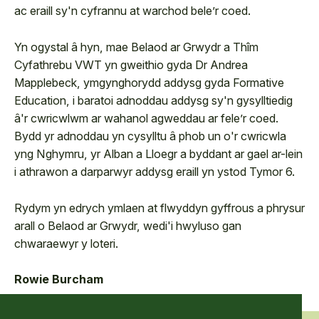
ac eraill sy'n cyfrannu at warchod bele’r coed.
Yn ogystal â hyn, mae Belaod ar Grwydr a Thîm
Cyfathrebu VWT yn gweithio gyda Dr Andrea
Mapplebeck, ymgynghorydd addysg gyda Formative
Education, i baratoi adnoddau addysg sy'n gysylltiedig
â'r cwricwlwm ar wahanol agweddau ar fele’r coed.
Bydd yr adnoddau yn cysylltu â phob un o'r cwricwla
yng Nghymru, yr Alban a Lloegr a byddant ar gael ar-lein
i athrawon a darparwyr addysg eraill yn ystod Tymor 6.
Rydym yn edrych ymlaen at flwyddyn gyffrous a phrysur
arall o Belaod ar Grwydr, wedi'i hwyluso gan
chwaraewyr y loteri.
Rowie Burcham