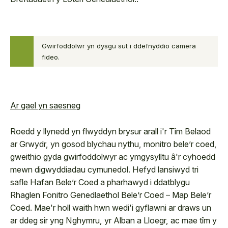
Gwirfoddolwr yn dysgu sut i ddefnyddio camera
fideo.
Ar gael yn saesneg
Roedd y llynedd yn flwyddyn brysur arall i'r Tîm Belaod
ar Grwydr, yn gosod blychau nythu, monitro bele’r coed,
gweithio gyda gwirfoddolwyr ac ymgysylltu â'r cyhoedd
mewn digwyddiadau cymunedol. Hefyd lansiwyd tri
safle Hafan Bele’r Coed a pharhawyd i ddatblygu
Rhaglen Fonitro Genedlaethol Bele’r Coed – Map Bele’r
Coed. Mae'r holl waith hwn wedi'i gyflawni ar draws un
ar ddeg sir yng Nghymru, yr Alban a Lloegr, ac mae tîm y